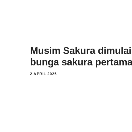
Langsung
ke
isi
Musim Sakura dimulai
bunga sakura perta
2 APRIL 2025