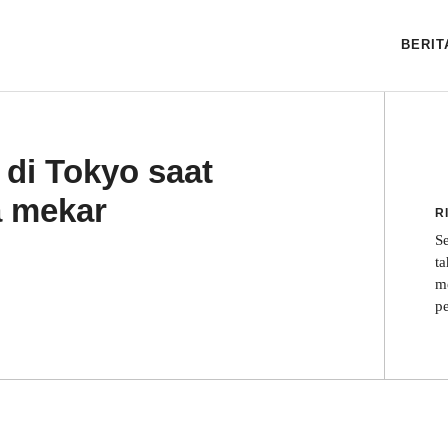
BERITA
 di Tokyo saat
ma mekar
R
S
t
m
p