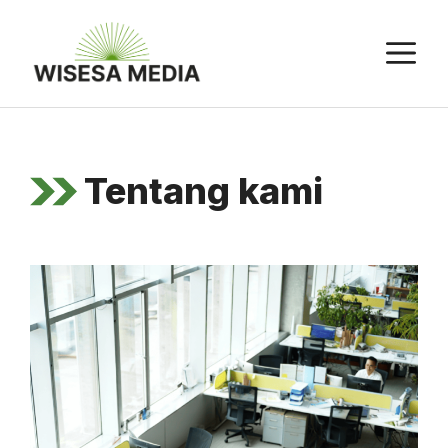
Langsung
ke
M
isi
Tentang kami