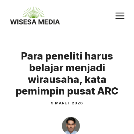
Langsung
ke
M
isi
Para peneliti harus
belajar menjadi
wirausaha, kata
pemimpin pusat ARC
9 MARET 2026