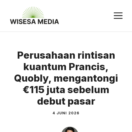
Langsung
ke
M
isi
Perusahaan rintisan
kuantum Prancis,
Quobly, mengantongi
€115 juta sebelum
debut pasar
4 JUNI 2026