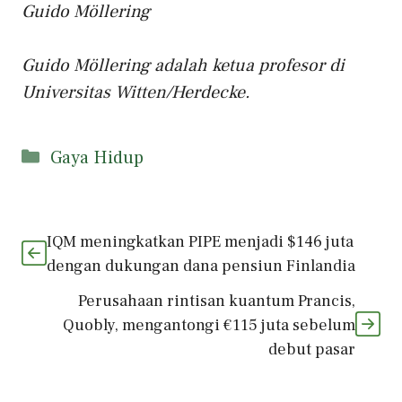
Guido Möllering
Guido Möllering adalah ketua profesor di
Universitas Witten/Herdecke.
Kategori
Gaya Hidup
IQM meningkatkan PIPE menjadi $146 juta
dengan dukungan dana pensiun Finlandia
Perusahaan rintisan kuantum Prancis,
Quobly, mengantongi €115 juta sebelum
debut pasar