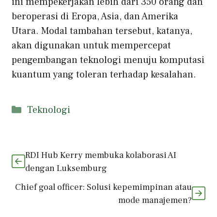
ini mempekerjakan lebih dari 350 orang dan
beroperasi di Eropa, Asia, dan Amerika
Utara. Modal tambahan tersebut, katanya,
akan digunakan untuk mempercepat
pengembangan teknologi menuju komputasi
kuantum yang toleran terhadap kesalahan.
Kategori
Teknologi
RDI Hub Kerry membuka kolaborasi AI
dengan Luksemburg
Chief goal officer: Solusi kepemimpinan atau
mode manajemen?