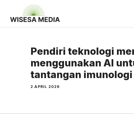
Langsung
ke
isi
Pendiri teknologi m
menggunakan AI unt
tantangan imunologi
2 APRIL 2026