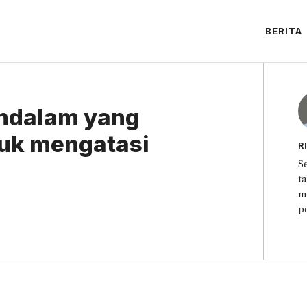
BERITA
endalam yang
uk mengatasi
R
S
t
m
p