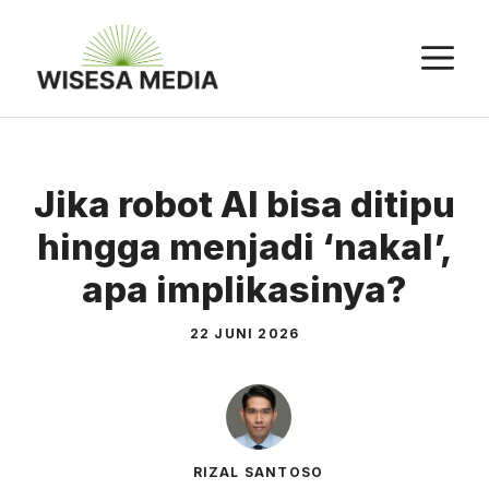
Langsung
ke
M
isi
Jika robot AI bisa ditipu
hingga menjadi ‘nakal’,
apa implikasinya?
22 JUNI 2026
RIZAL SANTOSO