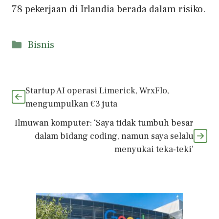
78 pekerjaan di Irlandia berada dalam risiko.
Kategori
Bisnis
Startup AI operasi Limerick, WrxFlo,
mengumpulkan €3 juta
Ilmuwan komputer: ‘Saya tidak tumbuh besar
dalam bidang coding, namun saya selalu
menyukai teka-teki’