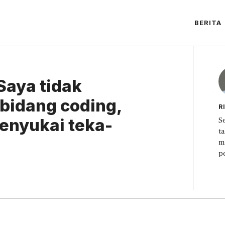
BERITA
Saya tidak
bidang coding,
R
enyukai teka-
S
t
m
p