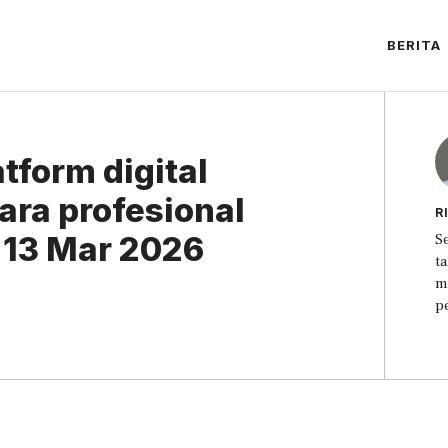
BERITA
tform digital
ara profesional
R
 13 Mar 2026
S
t
m
p