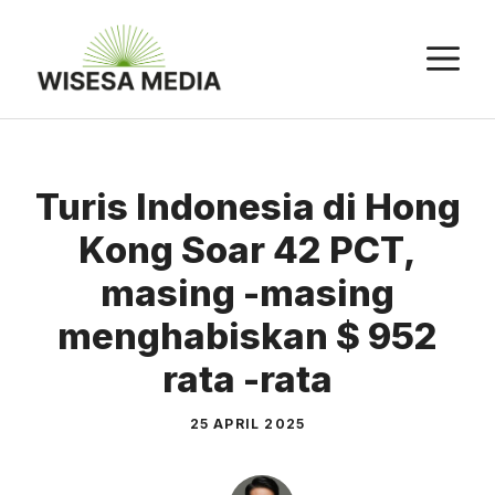
Langsung
ke
M
isi
Turis Indonesia di Hong
Kong Soar 42 PCT,
masing -masing
menghabiskan $ 952
rata -rata
25 APRIL 2025