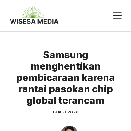
Langsung
ke
M
isi
Samsung
menghentikan
pembicaraan karena
rantai pasokan chip
global terancam
19 MEI 2026