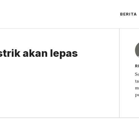
BERITA
trik akan lepas
R
S
t
m
p