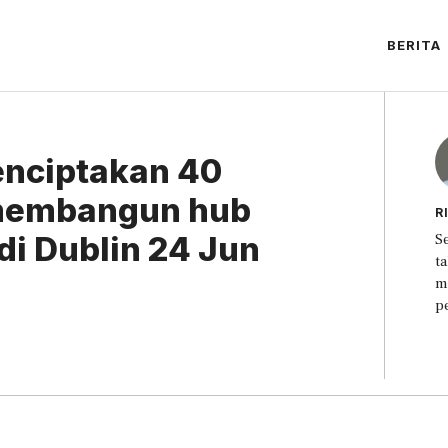
BERITA
enciptakan 40
 membangun hub
R
di Dublin 24 Jun
S
t
m
p