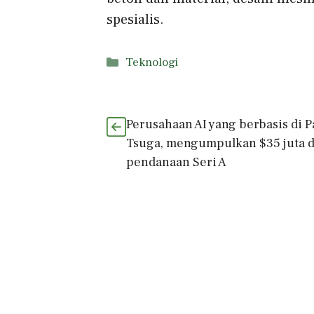
spesialis.
Kategori
Teknologi
Perusahaan AI yang berbasis di Pa
Tsuga, mengumpulkan $35 juta 
pendanaan Seri A