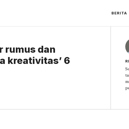
BERITA
r rumus dan
a kreativitas’ 6
R
S
t
m
p