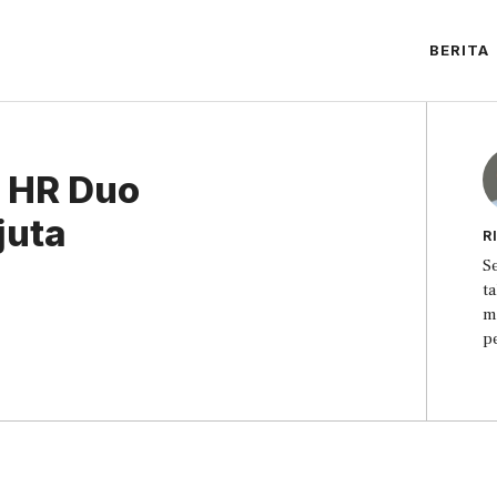
BERITA
 HR Duo
juta
R
S
t
m
p