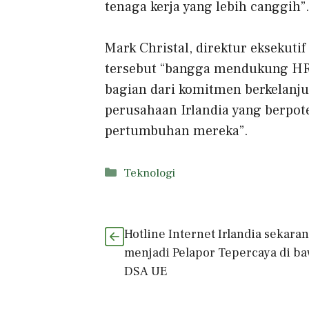
tenaga kerja yang lebih canggih”
Mark Christal, direktur eksekuti
tersebut “bangga mendukung HR
bagian dari komitmen berkelan
perusahaan Irlandia yang berpote
pertumbuhan mereka”.
Kategori
Teknologi
Hotline Internet Irlandia sekara
menjadi Pelapor Tepercaya di b
DSA UE