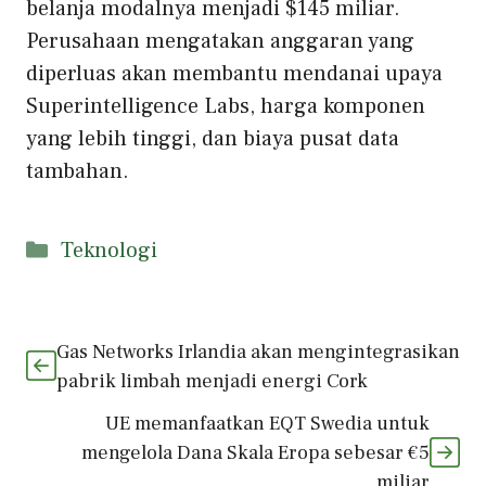
belanja modalnya menjadi $145 miliar.
Perusahaan mengatakan anggaran yang
diperluas akan membantu mendanai upaya
Superintelligence Labs, harga komponen
yang lebih tinggi, dan biaya pusat data
tambahan.
Kategori
Teknologi
Gas Networks Irlandia akan mengintegrasikan
pabrik limbah menjadi energi Cork
UE memanfaatkan EQT Swedia untuk
mengelola Dana Skala Eropa sebesar €5
miliar