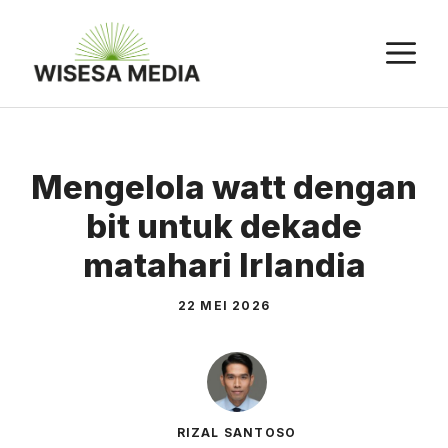
Langsung
ke
M
isi
Mengelola watt dengan
bit untuk dekade
matahari Irlandia
22 MEI 2026
RIZAL SANTOSO