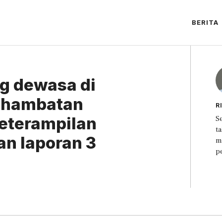
BERITA
g dewasa di
i hambatan
R
eterampilan
S
t
an laporan 3
m
p