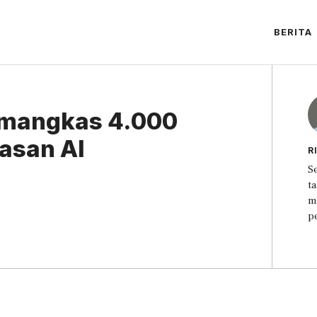
BERITA
emangkas 4.000
asan AI
R
S
t
m
p