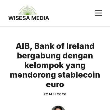
Langsung
ke
M
isi
AIB, Bank of Ireland
bergabung dengan
kelompok yang
mendorong stablecoin
euro
22 MEI 2026